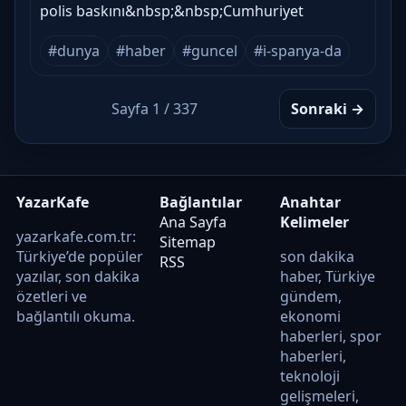
polis baskını&nbsp;&nbsp;Cumhuriyet
#dunya
#haber
#guncel
#i-spanya-da
Sayfa 1 / 337
Sonraki →
YazarKafe
Bağlantılar
Anahtar
Ana Sayfa
Kelimeler
yazarkafe.com.tr:
Sitemap
Türkiye’de popüler
son dakika
RSS
yazılar, son dakika
haber, Türkiye
özetleri ve
gündem,
bağlantılı okuma.
ekonomi
haberleri, spor
haberleri,
teknoloji
gelişmeleri,