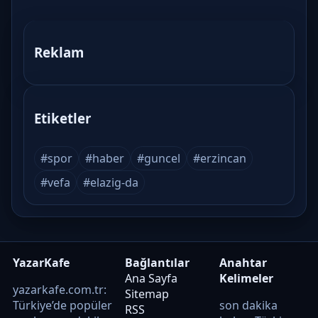
Reklam
Etiketler
#spor
#haber
#guncel
#erzincan
#vefa
#elazig-da
YazarKafe
Bağlantılar
Anahtar
Ana Sayfa
Kelimeler
yazarkafe.com.tr:
Sitemap
Türkiye’de popüler
son dakika
RSS