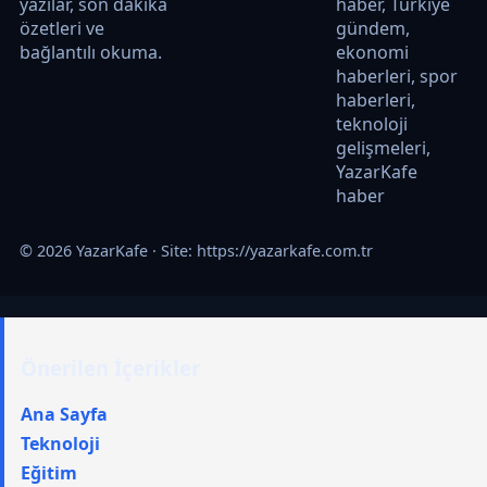
yazılar, son dakika
haber, Türkiye
özetleri ve
gündem,
bağlantılı okuma.
ekonomi
haberleri, spor
haberleri,
teknoloji
gelişmeleri,
YazarKafe
haber
© 2026 YazarKafe · Site:
https://yazarkafe.com.tr
Önerilen İçerikler
Ana Sayfa
Teknoloji
Eğitim