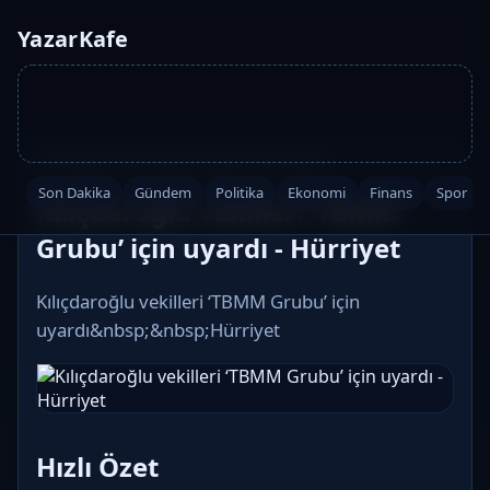
YazarKafe
Ana Sayfa
·
Son Dakika
·
2026-05-29 04:00
Son Dakika
Gündem
Politika
Ekonomi
Finans
Spor
Kılıçdaroğlu vekilleri ‘TBMM
Grubu’ için uyardı - Hürriyet
Kılıçdaroğlu vekilleri ‘TBMM Grubu’ için
uyardı&nbsp;&nbsp;Hürriyet
Hızlı Özet