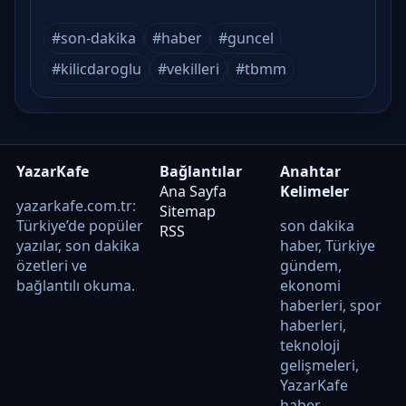
#son-dakika
#haber
#guncel
#kilicdaroglu
#vekilleri
#tbmm
YazarKafe
Bağlantılar
Anahtar
Ana Sayfa
Kelimeler
yazarkafe.com.tr:
Sitemap
Türkiye’de popüler
son dakika
RSS
yazılar, son dakika
haber, Türkiye
özetleri ve
gündem,
bağlantılı okuma.
ekonomi
haberleri, spor
haberleri,
teknoloji
gelişmeleri,
YazarKafe
haber