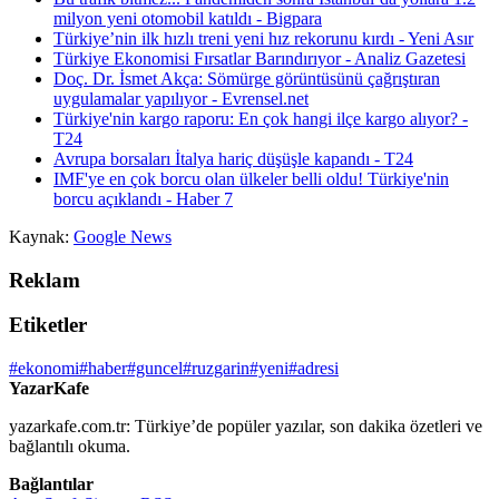
milyon yeni otomobil katıldı - Bigpara
Türkiye’nin ilk hızlı treni yeni hız rekorunu kırdı - Yeni Asır
Türkiye Ekonomisi Fırsatlar Barındırıyor - Analiz Gazetesi
Doç. Dr. İsmet Akça: Sömürge görüntüsünü çağrıştıran
uygulamalar yapılıyor - Evrensel.net
Türkiye'nin kargo raporu: En çok hangi ilçe kargo alıyor? -
T24
Avrupa borsaları İtalya hariç düşüşle kapandı - T24
IMF'ye en çok borcu olan ülkeler belli oldu! Türkiye'nin
borcu açıklandı - Haber 7
Kaynak:
Google News
Reklam
Etiketler
#ekonomi
#haber
#guncel
#ruzgarin
#yeni
#adresi
YazarKafe
yazarkafe.com.tr: Türkiye’de popüler yazılar, son dakika özetleri ve
bağlantılı okuma.
Bağlantılar