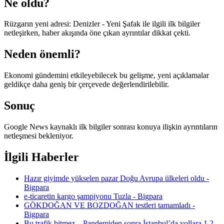
Ne oldu?
Rüzgarın yeni adresi: Denizler - Yeni Şafak ile ilgili ilk bilgiler
netleşirken, haber akışında öne çıkan ayrıntılar dikkat çekti.
Neden önemli?
Ekonomi gündemini etkileyebilecek bu gelişme, yeni açıklamalar
geldikçe daha geniş bir çerçevede değerlendirilebilir.
Sonuç
Google News kaynaklı ilk bilgiler sonrası konuya ilişkin ayrıntıların
netleşmesi bekleniyor.
İlgili Haberler
Hazır giyimde yükselen pazar Doğu Avrupa ülkeleri oldu -
Bigpara
e-ticaretin kargo şampiyonu Tuzla - Bigpara
GÖKDOĞAN VE BOZDOĞAN testleri tamamladı -
Bigpara
Bu trafik bitmez... Pandemiden sonra İstanbul’da yollara 1.2