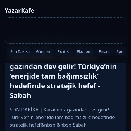
YazarKafe
Ana Sayfa
·
Son Dakika
·
2026-05-29 03:52
Son Dakika
Gündem
Politika
Ekonomi
Finans
Spor
SON DAKİKA | Karadeniz
gazından dev gelir! Türkiye’nin
’enerjide tam bağımsızlık’
hedefinde stratejik hefef -
Sabah
SON DAKİKA | Karadeniz gazından dev gelir!
Türkiye’nin ’enerjide tam bağımsızlık’ hedefinde
stratejik hefef&nbsp;&nbsp;Sabah