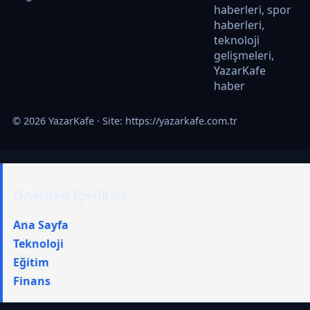
haberleri, spor
haberleri,
teknoloji
gelişmeleri,
YazarKafe
haber
© 2026 YazarKafe · Site:
https://yazarkafe.com.tr
Önerilen İçerikler
Ana Sayfa
Teknoloji
Eğitim
Finans