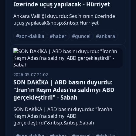
üzerinde uçuş yapılacak - Hürriyet
Ankara Valiliği duyurdu: Ses hızının üzerinde
uçuş yapılacak&nbsp;&nbsp;Hürriyet
#son-dakika
#haber
#guncel
#ankara
2026-05-07 21:02
SON DAKİKA | ABD basını duyurdu:
"İran'ın Keşm Adası'na saldırıyı ABD
gerçekleştirdi" - Sabah
SON DAKİKA | ABD basını duyurdu: "İran'ın
Keşm Adası'na saldırıyı ABD
gerçekleştirdi"&nbsp;&nbsp;Sabah
#son-dakika
#haber
#guncel
#daki-ka