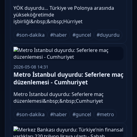
YÖK duyurdu… Türkiye ve Polonya arasında
yükseköğretimde
işbirliği&nbsp;&nbsp;Hürriyet
#son-dakika
#haber
#guncel
#duyurdu
2026-05-08 14:31
Metro İstanbul duyurdu: Seferlere maç
düzenlemesi - Cumhuriyet
Metro İstanbul duyurdu: Seferlere maç
düzenlemesi&nbsp;&nbsp;Cumhuriyet
#son-dakika
#haber
#guncel
#metro