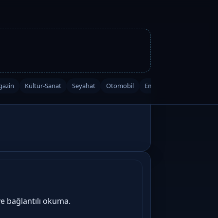
azin
Kültür-Sanat
Seyahat
Otomobil
Emlak
Kripto
Düny
ve bağlantılı okuma.