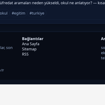
üfredat aramaları neden yükseldi, okul ne anlatıyor? — kısa
okul
#egitim
#turkiye
Bağlantılar
A
Ana Sayfa
lar, son
so
Sitemap
ek
RSS
te
.tr