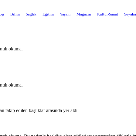
oji
Bilim
Sağlık
Eğitim
Yaşam
Magazin
Kültür-Sanat
Seyaha
ntılı okuma.
ntılı okuma.
takip edilen başlıklar arasında yer aldı.