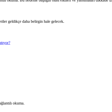
tılı okuma. Bu nedenle başlığın olası etkileri ve yansımaları dikkatle iz
riler geldikçe daha belirgin hale gelecek.
atıyor?
ağlantılı okuma.