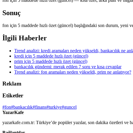
fon için 5 maddede hızlı özet (güncel) — kısa özet, arka plan ve bağlan
Sonuç
fon için 5 maddede hızlı özet (güncel) başlığındaki son durum, yeni ve
İlgili Haberler
Trend analizi: kredi aramaları neden yükseldi, bankacılık ne anl
kredi için 5 maddede hızlı özet (güncel)
prim için 5 maddede hızlı özet (güncel)
bankacılık gündemi: merak edilen 7 soru ve kısa cevaplar
Trend analizi: fon aramaları neden yükseldi, prim ne anlatıyor?
Reklam
Etiketler
#fon
#bankacılık
#finans
#turkiye
#guncel
YazarKafe
yazarkafe.com.tr: Türkiye’de popüler yazılar, son dakika özetleri ve b
Bağlantılar