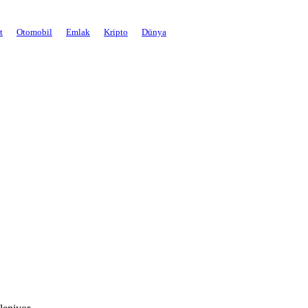
t
Otomobil
Emlak
Kripto
Dünya