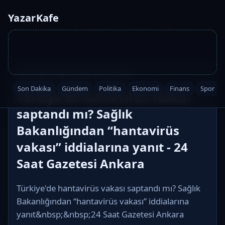
YazarKafe
Ana Sayfa
·
Sağlık
·
2026-05-08 14:09
Son Dakika
Gündem
Politika
Ekonomi
Finans
Spor
Türkiye'de hantavirüs vakası
saptandı mı? Sağlık
Bakanlığından “hantavirüs
vakası” iddialarına yanıt - 24
Saat Gazetesi Ankara
Türkiye'de hantavirüs vakası saptandı mı? Sağlık
Bakanlığından “hantavirüs vakası” iddialarına
yanıt&nbsp;&nbsp;24 Saat Gazetesi Ankara