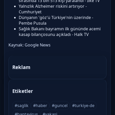
sırasında 13 bin 513 kişi yaralandı - İlke TV
Yalnızlık Alzheimer riskini artırıyor -
Cumhuriyet
Dünyanın 'göz'ü Türkiye'nin üzerinde -
Pembe Pusula
Sağlık Bakanı bayramın ilk gününde acemi
kasap bilançosunu açıkladı - Halk TV
Kaynak:
Google News
Reklam
Etiketler
#saglik
#haber
#guncel
#turkiye-de
#hantavirus
#vakasi