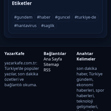
Etiketler
#gundem
#haber
#guncel
#turkiye-de
#hantavirus
#saglik
YazarKafe
Bağlantılar
Anahtar
Ana Sayfa
Kelimeler
yazarkafe.com.tr:
Sitemap
Türkiye’de popüler
son dakika
RSS
yazılar, son dakika
haber, Türkiye
özetleri ve
gündem,
bağlantılı okuma.
ekonomi
haberleri, spor
haberleri,
teknoloji
gelişmeleri,