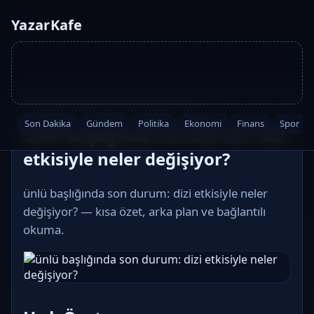
YazarKafe
Ana Sayfa
·
Magazin
·
2026-02-26 07:03
Son Dakika
Gündem
Politika
Ekonomi
Finans
Spor
ünlü başlığında son durum: dizi
etkisiyle neler değişiyor?
ünlü başlığında son durum: dizi etkisiyle neler
değişiyor? — kısa özet, arka plan ve bağlantılı
okuma.