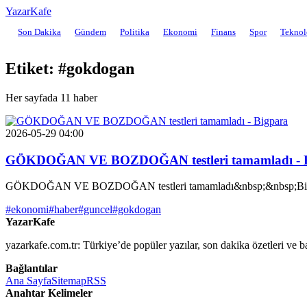
YazarKafe
Son Dakika
Gündem
Politika
Ekonomi
Finans
Spor
Teknol
Etiket: #gokdogan
Her sayfada 11 haber
2026-05-29 04:00
GÖKDOĞAN VE BOZDOĞAN testleri tamamladı - 
GÖKDOĞAN VE BOZDOĞAN testleri tamamladı&nbsp;&nbsp;Bi
#ekonomi
#haber
#guncel
#gokdogan
YazarKafe
yazarkafe.com.tr: Türkiye’de popüler yazılar, son dakika özetleri ve b
Bağlantılar
Ana Sayfa
Sitemap
RSS
Anahtar Kelimeler