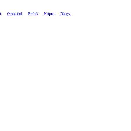
t
Otomobil
Emlak
Kripto
Dünya