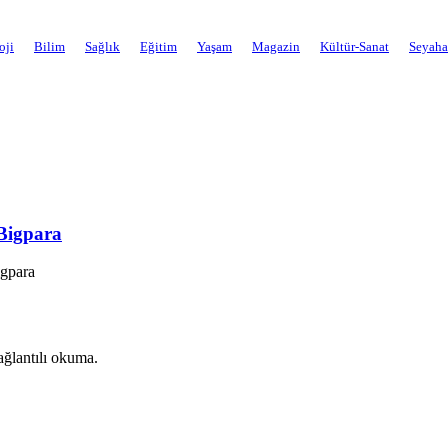
oji
Bilim
Sağlık
Eğitim
Yaşam
Magazin
Kültür-Sanat
Seyaha
Bigpara
gpara
ağlantılı okuma.