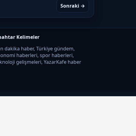
Sonraki →
nahtar Kelimeler
n dakika haber, Türkiye gündem,
onomi haberleri, spor haberleri,
knoloji gelişmeleri, YazarKafe haber