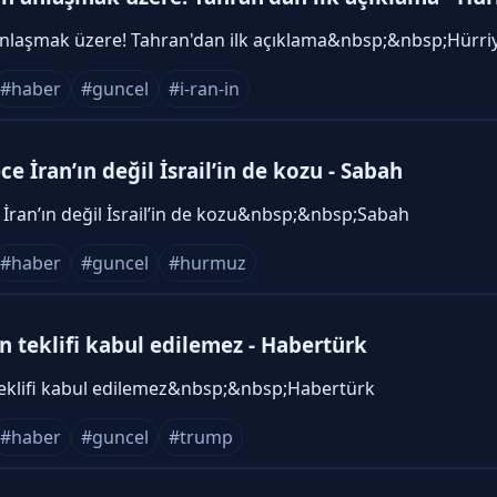
anlaşmak üzere! Tahran'dan ilk açıklama&nbsp;&nbsp;Hürri
#haber
#guncel
#i-ran-in
 İran’ın değil İsrail’in de kozu - Sabah
ran’ın değil İsrail’in de kozu&nbsp;&nbsp;Sabah
#haber
#guncel
#hurmuz
n teklifi kabul edilemez - Habertürk
teklifi kabul edilemez&nbsp;&nbsp;Habertürk
#haber
#guncel
#trump