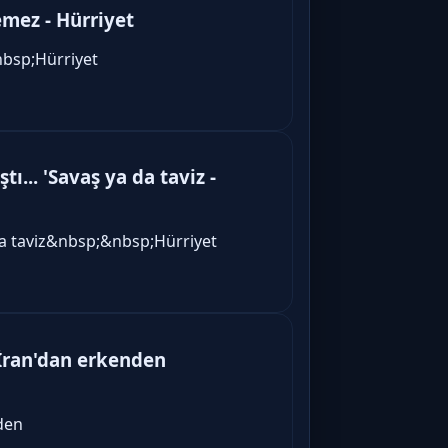
emez - Hürriyet
nbsp;Hürriyet
tı... 'Savaş ya da taviz -
ya da taviz&nbsp;&nbsp;Hürriyet
: İran'dan erkenden
nden