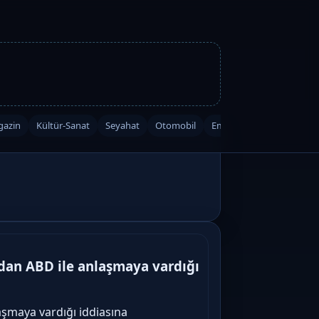
azin
Kültür-Sanat
Seyahat
Otomobil
Emlak
Kripto
Düny
ran'dan ABD ile anlaşmaya vardığı
nlaşmaya vardığı iddiasına