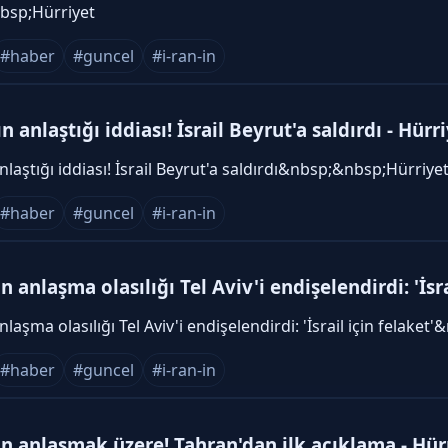
bsp;Hürriyet
#haber
#guncel
#i-ran-in
n anlaştığı iddiası! İsrail Beyrut'a saldırdı - Hürr
anlaştığı iddiası! İsrail Beyrut'a saldırdı&nbsp;&nbsp;Hürriye
#haber
#guncel
#i-ran-in
n anlaşma olasılığı Tel Aviv'i endişelendirdi: 'İsra
nlaşma olasılığı Tel Aviv'i endişelendirdi: 'İsrail için felake
#haber
#guncel
#i-ran-in
ın anlaşmak üzere! Tahran'dan ilk açıklama - Hür