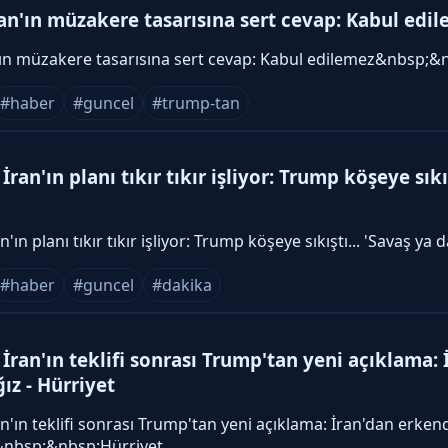
an'ın müzakere tasarısına sert cevap: Kabul edil
ın müzakere tasarısına sert cevap: Kabul edilemez&nbsp;&
#haber
#guncel
#trump-tan
İran'ın planı tıkır tıkır işliyor: Trump köşeye sıkış
an'ın planı tıkır tıkır işliyor: Trump köşeye sıkıştı... 'Savaş 
#haber
#guncel
#dakika
 İran'ın teklifi sonrası Trump'tan yeni açıklama
ız - Hürriyet
an'ın teklifi sonrası Trump'tan yeni açıklama: İran'dan erke
&nbsp;&nbsp;Hürriyet