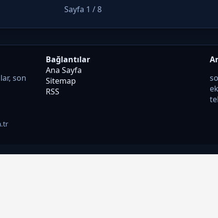
Sayfa 1 / 8
Bağlantılar
A
Ana Sayfa
lar, son
so
Sitemap
ek
RSS
te
.tr