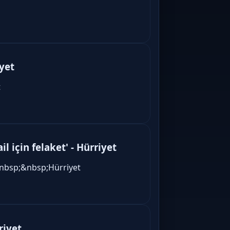
iyet
t
il için felaket' - Hürriyet
t'&nbsp;&nbsp;Hürriyet
riyet