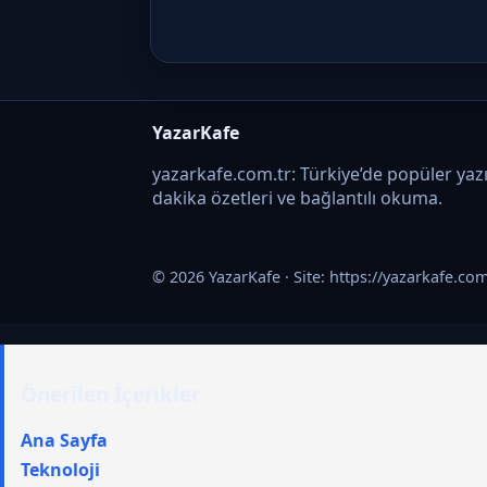
YazarKafe
yazarkafe.com.tr: Türkiye’de popüler yazı
dakika özetleri ve bağlantılı okuma.
© 2026 YazarKafe · Site:
https://yazarkafe.com
Önerilen İçerikler
Ana Sayfa
Teknoloji