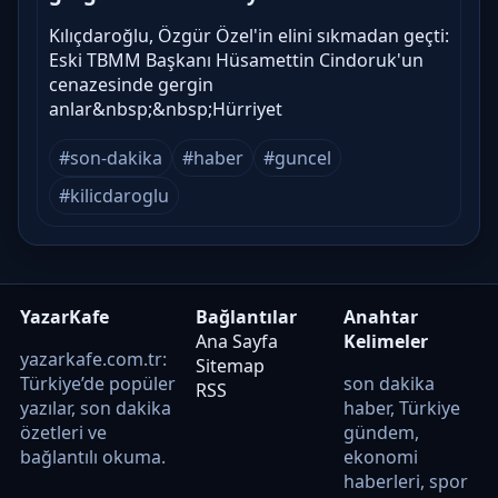
Kılıçdaroğlu, Özgür Özel'in elini sıkmadan geçti:
Eski TBMM Başkanı Hüsamettin Cindoruk'un
cenazesinde gergin
anlar&nbsp;&nbsp;Hürriyet
#son-dakika
#haber
#guncel
#kilicdaroglu
YazarKafe
Bağlantılar
Anahtar
Ana Sayfa
Kelimeler
yazarkafe.com.tr:
Sitemap
Türkiye’de popüler
son dakika
RSS
yazılar, son dakika
haber, Türkiye
özetleri ve
gündem,
bağlantılı okuma.
ekonomi
haberleri, spor