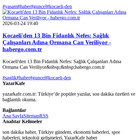
#yasam
#haber
#guncel
#kocaeli-den
2026-03-24 19:40
Kocaeli'den 13 Bin Fidanlık Nefes: Sağlık
Çalışanları Adına Ormana Can Veriliyor -
habergo.com.tr
Kocaeli'den 13 Bin Fidanlık Nefes: Sağlık Çalışanları Adına
Ormana Can Veriliyor&nbsp;&nbsp;habergo.com.tr
#saglik
#haber
#guncel
#kocaeli-den
YazarKafe
yazarkafe.com.tr: Türkiye’de popüler yazılar, son dakika özetleri ve
bağlantılı okuma.
Bağlantılar
Ana Sayfa
Sitemap
RSS
Anahtar Kelimeler
son dakika haber, Türkiye gündem, ekonomi haberleri, spor
haberleri, teknoloji gelişmeleri, YazarKafe haber