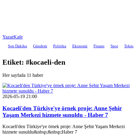
YazarKafe
Son Dakika
Gündem
Politika
Ekonomi
Finans
Spor
Teknol
Etiket: #kocaeli-den
Her sayfada 11 haber
2026-05-19 21:00
Kocaeli'den Türkiye'ye örnek proje: Anne Şehir
Yaşam Merkezi hizmete sunuldu - Haber 7
Kocaeli'den Türkiye'ye örnek proje: Anne Şehir Yaşam Merkezi
hizmete sunuldu&nbsp;&nbsp;Haber 7