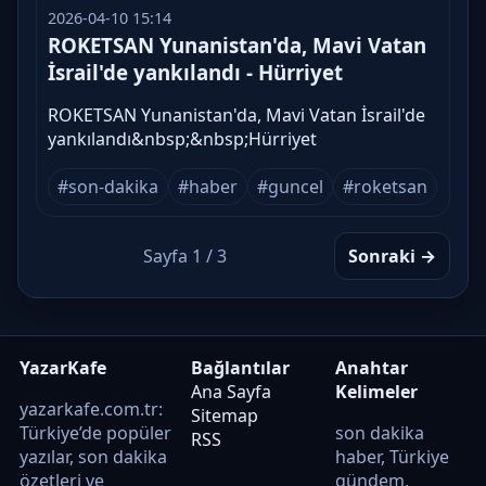
2026-04-10 15:14
ROKETSAN Yunanistan'da, Mavi Vatan
İsrail'de yankılandı - Hürriyet
ROKETSAN Yunanistan'da, Mavi Vatan İsrail'de
yankılandı&nbsp;&nbsp;Hürriyet
#son-dakika
#haber
#guncel
#roketsan
Sayfa 1 / 3
Sonraki →
YazarKafe
Bağlantılar
Anahtar
Ana Sayfa
Kelimeler
yazarkafe.com.tr:
Sitemap
Türkiye’de popüler
son dakika
RSS
yazılar, son dakika
haber, Türkiye
özetleri ve
gündem,