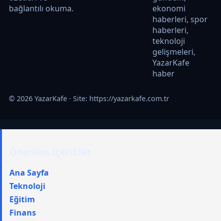
bağlantılı okuma.
ekonomi
haberleri, spor
haberleri,
teknoloji
gelişmeleri,
YazarKafe
haber
© 2026 YazarKafe · Site:
https://yazarkafe.com.tr
Önerilen İçerikler
Ana Sayfa
Teknoloji
Eğitim
Finans