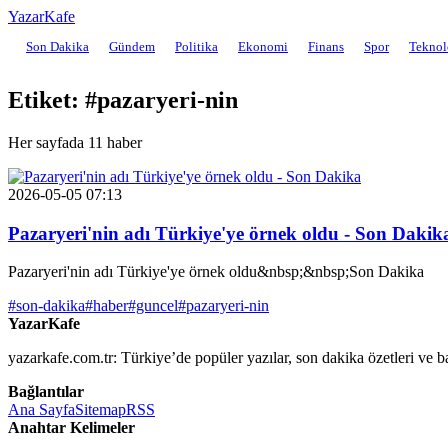
YazarKafe
Son Dakika
Gündem
Politika
Ekonomi
Finans
Spor
Teknol
Etiket: #pazaryeri-nin
Her sayfada 11 haber
2026-05-05 07:13
Pazaryeri'nin adı Türkiye'ye örnek oldu - Son Dakik
Pazaryeri'nin adı Türkiye'ye örnek oldu&nbsp;&nbsp;Son Dakika
#son-dakika
#haber
#guncel
#pazaryeri-nin
YazarKafe
yazarkafe.com.tr: Türkiye’de popüler yazılar, son dakika özetleri ve b
Bağlantılar
Ana Sayfa
Sitemap
RSS
Anahtar Kelimeler