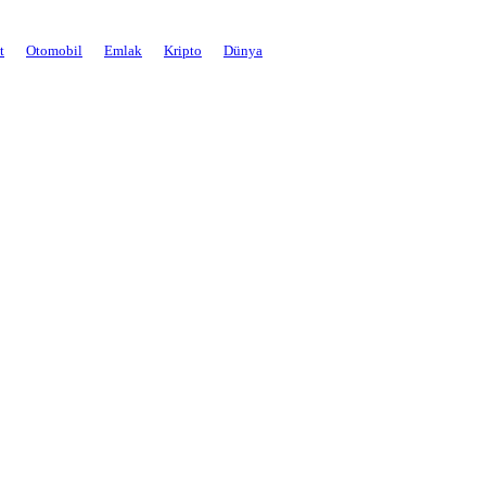
t
Otomobil
Emlak
Kripto
Dünya