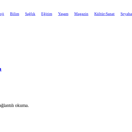
oji
Bilim
Sağlık
Eğitim
Yaşam
Magazin
Kültür-Sanat
Seyaha
a
ağlantılı okuma.