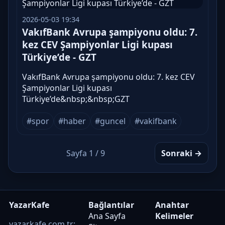
2026-05-03 19:34
VakıfBank Avrupa şampiyonu oldu: 7.
kez CEV Şampiyonlar Ligi kupası
Türkiye’de - GZT
VakıfBank Avrupa şampiyonu oldu: 7. kez CEV
Şampiyonlar Ligi kupası
Türkiye’de&nbsp;&nbsp;GZT
#spor
#haber
#guncel
#vakifbank
Sayfa 1 / 9
Sonraki →
YazarKafe
Bağlantılar
Anahtar
Ana Sayfa
Kelimeler
yazarkafe.com.tr: