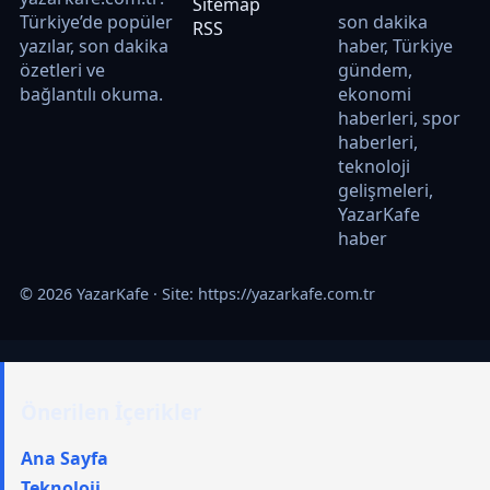
Sitemap
Türkiye’de popüler
son dakika
RSS
yazılar, son dakika
haber, Türkiye
özetleri ve
gündem,
bağlantılı okuma.
ekonomi
haberleri, spor
haberleri,
teknoloji
gelişmeleri,
YazarKafe
haber
© 2026 YazarKafe · Site:
https://yazarkafe.com.tr
Önerilen İçerikler
Ana Sayfa
Teknoloji