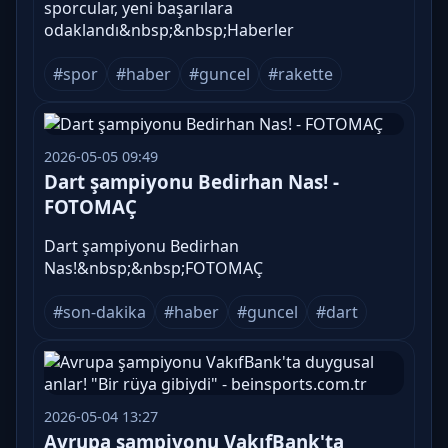
sporcular, yeni başarılara
odaklandı&nbsp;&nbsp;Haberler
#spor
#haber
#guncel
#rakette
2026-05-05 09:49
Dart şampiyonu Bedirhan Nas! -
FOTOMAÇ
Dart şampiyonu Bedirhan
Nas!&nbsp;&nbsp;FOTOMAÇ
#son-dakika
#haber
#guncel
#dart
2026-05-04 13:27
Avrupa şampiyonu VakıfBank'ta