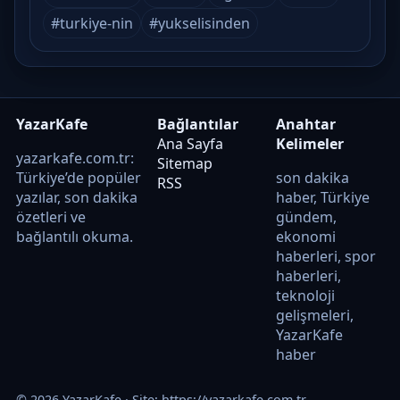
#turkiye-nin
#yukselisinden
YazarKafe
Bağlantılar
Anahtar
Ana Sayfa
Kelimeler
yazarkafe.com.tr:
Sitemap
Türkiye’de popüler
son dakika
RSS
yazılar, son dakika
haber, Türkiye
özetleri ve
gündem,
bağlantılı okuma.
ekonomi
haberleri, spor
haberleri,
teknoloji
gelişmeleri,
YazarKafe
haber
© 2026 YazarKafe · Site:
https://yazarkafe.com.tr