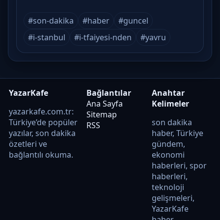
#son-dakika
#haber
#guncel
#i-stanbul
#i-tfaiyesi-nden
#yavru
YazarKafe
Bağlantılar
Anahtar
Ana Sayfa
Kelimeler
yazarkafe.com.tr:
Sitemap
Türkiye’de popüler
son dakika
RSS
yazılar, son dakika
haber, Türkiye
özetleri ve
gündem,
bağlantılı okuma.
ekonomi
haberleri, spor
haberleri,
teknoloji
gelişmeleri,
YazarKafe
haber