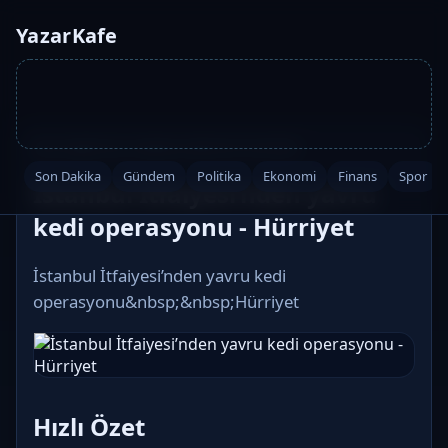
YazarKafe
Ana Sayfa
·
Son Dakika
·
2026-05-29 04:00
Son Dakika
Gündem
Politika
Ekonomi
Finans
Spor
İstanbul İtfaiyesi’nden yavru
kedi operasyonu - Hürriyet
İstanbul İtfaiyesi’nden yavru kedi
operasyonu&nbsp;&nbsp;Hürriyet
Hızlı Özet