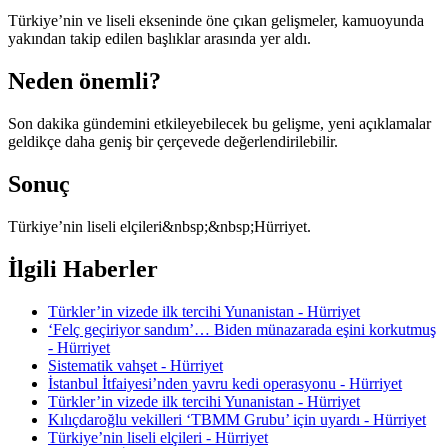
Türkiye’nin ve liseli ekseninde öne çıkan gelişmeler, kamuoyunda
yakından takip edilen başlıklar arasında yer aldı.
Neden önemli?
Son dakika gündemini etkileyebilecek bu gelişme, yeni açıklamalar
geldikçe daha geniş bir çerçevede değerlendirilebilir.
Sonuç
Türkiye’nin liseli elçileri&nbsp;&nbsp;Hürriyet.
İlgili Haberler
Türkler’in vizede ilk tercihi Yunanistan - Hürriyet
‘Felç geçiriyor sandım’… Biden münazarada eşini korkutmuş
- Hürriyet
Sistematik vahşet - Hürriyet
İstanbul İtfaiyesi’nden yavru kedi operasyonu - Hürriyet
Türkler’in vizede ilk tercihi Yunanistan - Hürriyet
Kılıçdaroğlu vekilleri ‘TBMM Grubu’ için uyardı - Hürriyet
Türkiye’nin liseli elçileri - Hürriyet