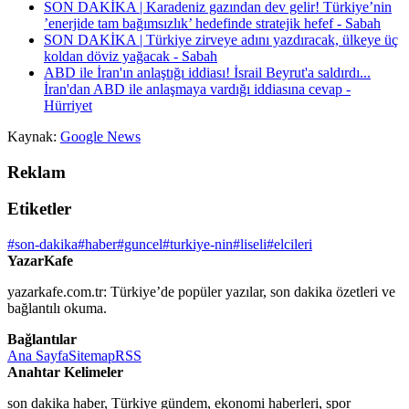
SON DAKİKA | Karadeniz gazından dev gelir! Türkiye’nin
’enerjide tam bağımsızlık’ hedefinde stratejik hefef - Sabah
SON DAKİKA | Türkiye zirveye adını yazdıracak, ülkeye üç
koldan döviz yağacak - Sabah
ABD ile İran'ın anlaştığı iddiası! İsrail Beyrut'a saldırdı...
İran'dan ABD ile anlaşmaya vardığı iddiasına cevap -
Hürriyet
Kaynak:
Google News
Reklam
Etiketler
#son-dakika
#haber
#guncel
#turkiye-nin
#liseli
#elcileri
YazarKafe
yazarkafe.com.tr: Türkiye’de popüler yazılar, son dakika özetleri ve
bağlantılı okuma.
Bağlantılar
Ana Sayfa
Sitemap
RSS
Anahtar Kelimeler
son dakika haber, Türkiye gündem, ekonomi haberleri, spor