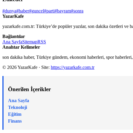
#dunya
#haber
#guncel
#parti
#bayram
#sonra
YazarKafe
yazarkafe.com.tr: Türkiye’de popüler yazılar, son dakika özetleri ve b
Bağlantılar
Ana Sayfa
Sitemap
RSS
Anahtar Kelimeler
son dakika haber, Türkiye gündem, ekonomi haberleri, spor haberleri,
© 2026 YazarKafe · Site:
https://yazarkafe.com.tr
Önerilen İçerikler
Ana Sayfa
Teknoloji
Eğitim
Finans