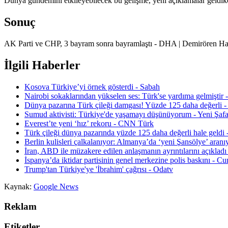
Dunya gündemini etkileyebilecek bu gelişme, yeni açıklamalar geldikçe
Sonuç
AK Parti ve CHP, 3 bayram sonra bayramlaştı - DHA | Demirören Haber
İlgili Haberler
Kosova Türkiye’yi örnek gösterdi - Sabah
Nairobi sokaklarından yükselen ses: Türk'se yardıma gelmiştir 
Dünya pazarına Türk çileği damgası! Yüzde 125 daha değerli -
Sumud aktivisti: Türkiye'de yaşamayı düşünüyorum - Yeni Şaf
Everest’te yeni ‘hız’ rekoru - CNN Türk
Türk çileği dünya pazarında yüzde 125 daha değerli hale geldi 
Berlin kulisleri çalkalanıyor: Almanya’da ‘yeni Şansölye’ ara
İran, ABD ile müzakere edilen anlaşmanın ayrıntılarını açıklad
İspanya’da iktidar partisinin genel merkezine polis baskını - C
Trump'tan Türkiye'ye 'İbrahim' çağrısı - Odatv
Kaynak:
Google News
Reklam
Etiketler