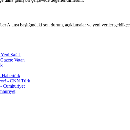
 daha geniş bir çerçevede değerlendirilebilir.
 Ajansı başlığındaki son durum, açıklamalar ve yeni veriler geldikçe 
- Yeni Şafak
 Gazete Vatan
ak
- Habertürk
nıyor! - CNN Türk
ı - Cumhuriyet
umhuriyet