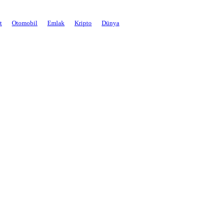
t
Otomobil
Emlak
Kripto
Dünya