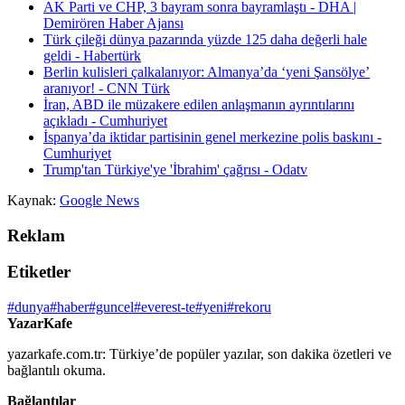
AK Parti ve CHP, 3 bayram sonra bayramlaştı - DHA |
Demirören Haber Ajansı
Türk çileği dünya pazarında yüzde 125 daha değerli hale
geldi - Habertürk
Berlin kulisleri çalkalanıyor: Almanya’da ‘yeni Şansölye’
aranıyor! - CNN Türk
İran, ABD ile müzakere edilen anlaşmanın ayrıntılarını
açıkladı - Cumhuriyet
İspanya’da iktidar partisinin genel merkezine polis baskını -
Cumhuriyet
Trump'tan Türkiye'ye 'İbrahim' çağrısı - Odatv
Kaynak:
Google News
Reklam
Etiketler
#dunya
#haber
#guncel
#everest-te
#yeni
#rekoru
YazarKafe
yazarkafe.com.tr: Türkiye’de popüler yazılar, son dakika özetleri ve
bağlantılı okuma.
Bağlantılar