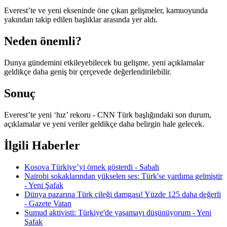
Everest’te ve yeni ekseninde öne çıkan gelişmeler, kamuoyunda
yakından takip edilen başlıklar arasında yer aldı.
Neden önemli?
Dunya gündemini etkileyebilecek bu gelişme, yeni açıklamalar
geldikçe daha geniş bir çerçevede değerlendirilebilir.
Sonuç
Everest’te yeni ‘hız’ rekoru - CNN Türk başlığındaki son durum,
açıklamalar ve yeni veriler geldikçe daha belirgin hale gelecek.
İlgili Haberler
Kosova Türkiye’yi örnek gösterdi - Sabah
Nairobi sokaklarından yükselen ses: Türk'se yardıma gelmiştir
- Yeni Şafak
Dünya pazarına Türk çileği damgası! Yüzde 125 daha değerli
- Gazete Vatan
Sumud aktivisti: Türkiye'de yaşamayı düşünüyorum - Yeni
Şafak