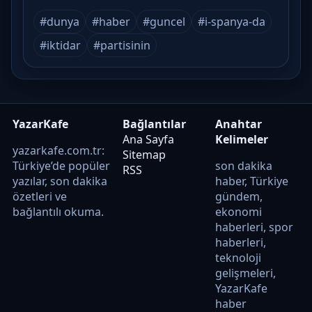
#dunya
#haber
#guncel
#i-spanya-da
#iktidar
#partisinin
YazarKafe
Bağlantılar
Anahtar
Ana Sayfa
Kelimeler
yazarkafe.com.tr:
Sitemap
Türkiye’de popüler
son dakika
RSS
yazılar, son dakika
haber, Türkiye
özetleri ve
gündem,
bağlantılı okuma.
ekonomi
haberleri, spor
haberleri,
teknoloji
gelişmeleri,
YazarKafe
haber