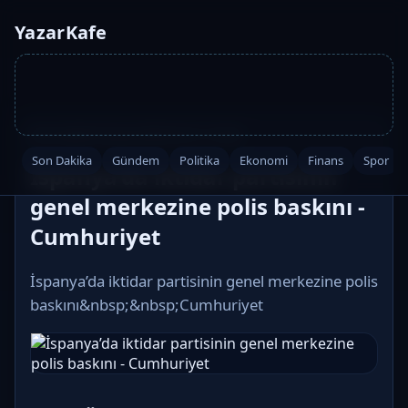
YazarKafe
Ana Sayfa
·
Dünya
·
2026-05-27 10:45
Son Dakika
Gündem
Politika
Ekonomi
Finans
Spor
İspanya’da iktidar partisinin
genel merkezine polis baskını -
Cumhuriyet
İspanya’da iktidar partisinin genel merkezine polis
baskını&nbsp;&nbsp;Cumhuriyet